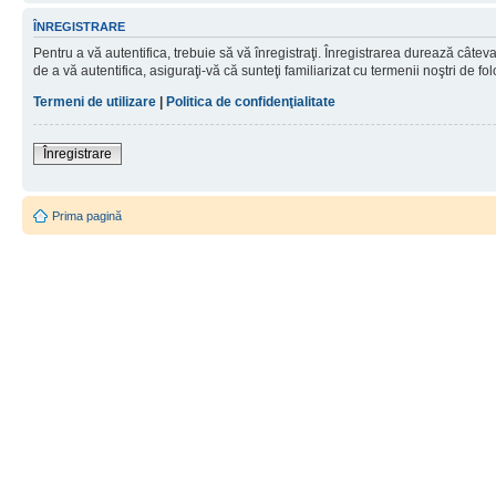
ÎNREGISTRARE
Pentru a vă autentifica, trebuie să vă înregistraţi. Înregistrarea durează câtev
de a vă autentifica, asiguraţi-vă că sunteţi familiarizat cu termenii noştri de fol
Termeni de utilizare
|
Politica de confidenţialitate
Înregistrare
Prima pagină