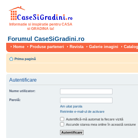
Informatie si inspiratie pentru CASA
si GRADINA ta!
Forumul CaseSiGradini.ro
Home
Produse parteneri
Revista
Galerie imagini
Catalog
Prima pagină
Autentificare
Nume utilizator:
Parolă:
Am uitat parola
Retrimite e-mail-ul de activare
Autentifică-mă automat la fiecare vizită
Ascunde starea mea online în această sesiune