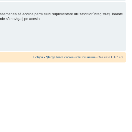
 asemenea să acorde permisiuni suplimentare utilizatorilor înregistraţi. Înainte
ainte să navigaţi pe acesta.
Echipa
•
Şterge toate cookie-urile forumului
• Ora este UTC + 2