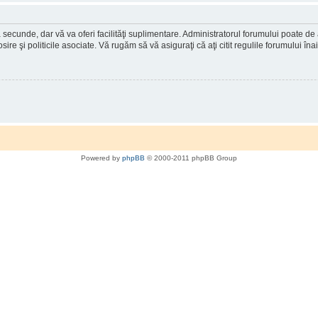
a secunde, dar vă va oferi facilităţi suplimentare. Administratorul forumului poate de
osire şi politicile asociate. Vă rugăm să vă asiguraţi că aţi citit regulile forumului în
Powered by
phpBB
© 2000-2011 phpBB Group