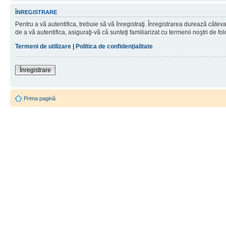
ÎNREGISTRARE
Pentru a vă autentifica, trebuie să vă înregistraţi. Înregistrarea durează câtev
de a vă autentifica, asiguraţi-vă că sunteţi familiarizat cu termenii noştri de fol
Termeni de utilizare
|
Politica de confidenţialitate
Înregistrare
Prima pagină