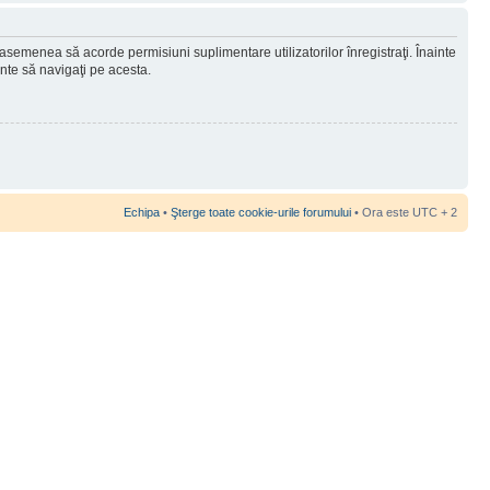
 asemenea să acorde permisiuni suplimentare utilizatorilor înregistraţi. Înainte
ainte să navigaţi pe acesta.
Echipa
•
Şterge toate cookie-urile forumului
• Ora este UTC + 2