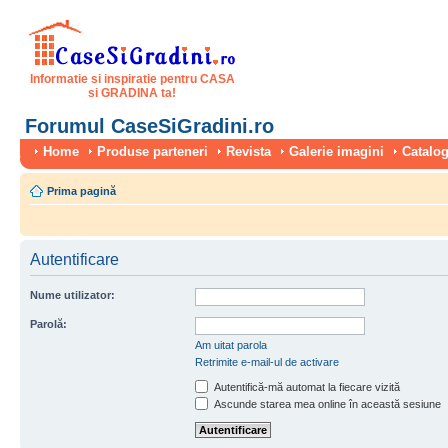
Informatie si inspiratie pentru CASA
si GRADINA ta!
Forumul CaseSiGradini.ro
Home
Produse parteneri
Revista
Galerie imagini
Catalog
Prima pagină
Autentificare
Nume utilizator:
Parolă:
Am uitat parola
Retrimite e-mail-ul de activare
Autentifică-mă automat la fiecare vizită
Ascunde starea mea online în această sesiune