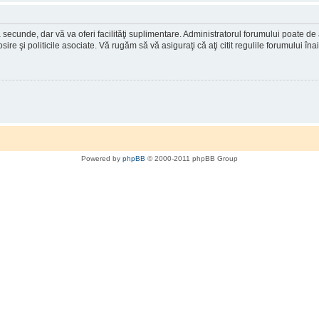
a secunde, dar vă va oferi facilităţi suplimentare. Administratorul forumului poate de
osire şi politicile asociate. Vă rugăm să vă asiguraţi că aţi citit regulile forumului în
Powered by
phpBB
© 2000-2011 phpBB Group