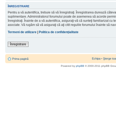
ÎNREGISTRARE
Pentru a vă autentifica, trebuie să vă înregistraţi. Înregistrarea durează câteva 
suplimentare. Administratorul forumului poate de asemenea să acorde permisiu
înregistraţi. Înainte de a vă autentifica, asiguraţi-vă că sunteţi familiarizat cu te
asociate. Vă rugăm să vă asiguraţi că aţi citit regulile forumului înainte să nav
Termeni de utilizare
|
Politica de confidenţialitate
Înregistrare
Echipa
•
Şterge toa
Prima pagină
Powered by
phpBB
© 2000-2011 phpBB Gro