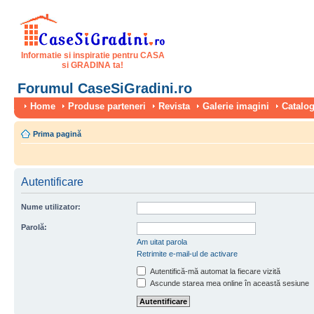
Informatie si inspiratie pentru CASA
si GRADINA ta!
Forumul CaseSiGradini.ro
Home
Produse parteneri
Revista
Galerie imagini
Catalog
Prima pagină
Autentificare
Nume utilizator:
Parolă:
Am uitat parola
Retrimite e-mail-ul de activare
Autentifică-mă automat la fiecare vizită
Ascunde starea mea online în această sesiune