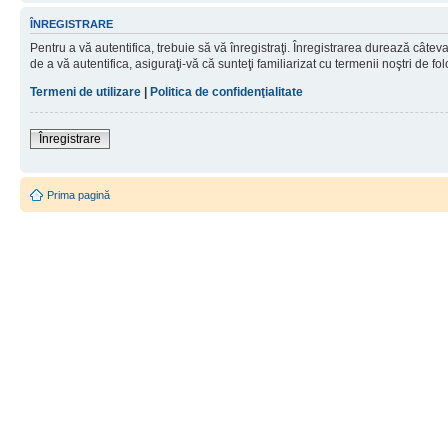
ÎNREGISTRARE
Pentru a vă autentifica, trebuie să vă înregistraţi. Înregistrarea durează câtev
de a vă autentifica, asiguraţi-vă că sunteţi familiarizat cu termenii noştri de fol
Termeni de utilizare
|
Politica de confidenţialitate
Înregistrare
Prima pagină