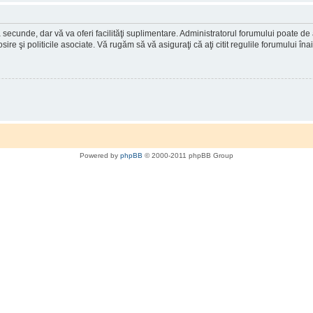
a secunde, dar vă va oferi facilităţi suplimentare. Administratorul forumului poate de
osire şi politicile asociate. Vă rugăm să vă asiguraţi că aţi citit regulile forumului în
Powered by
phpBB
© 2000-2011 phpBB Group