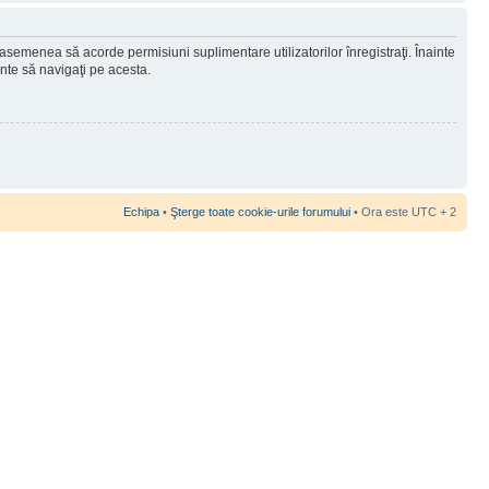
 asemenea să acorde permisiuni suplimentare utilizatorilor înregistraţi. Înainte
ainte să navigaţi pe acesta.
Echipa
•
Şterge toate cookie-urile forumului
• Ora este UTC + 2