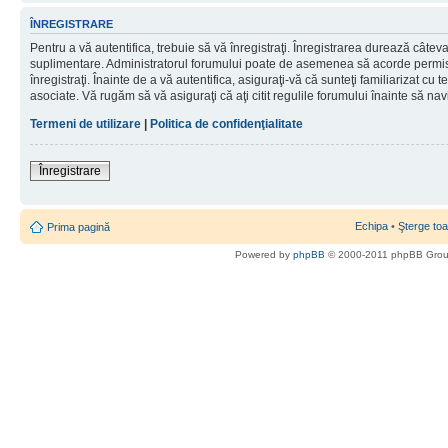
ÎNREGISTRARE
Pentru a vă autentifica, trebuie să vă înregistraţi. Înregistrarea durează câteva 
suplimentare. Administratorul forumului poate de asemenea să acorde permisiu
înregistraţi. Înainte de a vă autentifica, asiguraţi-vă că sunteţi familiarizat cu te
asociate. Vă rugăm să vă asiguraţi că aţi citit regulile forumului înainte să nav
Termeni de utilizare
|
Politica de confidenţialitate
Înregistrare
Echipa
•
Şterge toa
Prima pagină
Powered by
phpBB
© 2000-2011 phpBB Gro