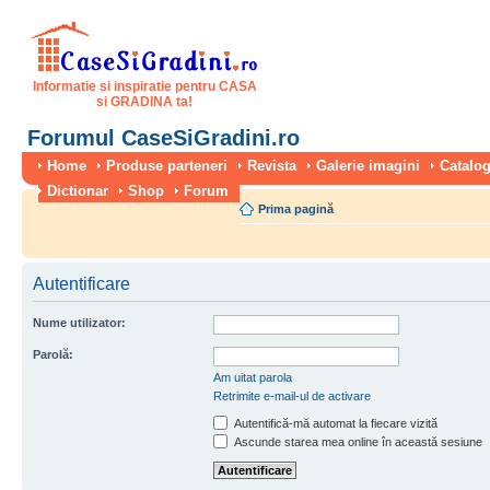
Informatie si inspiratie pentru CASA
si GRADINA ta!
Forumul CaseSiGradini.ro
Home
Produse parteneri
Revista
Galerie imagini
Catalog
Dictionar
Shop
Forum
Prima pagină
Autentificare
Nume utilizator:
Parolă:
Am uitat parola
Retrimite e-mail-ul de activare
Autentifică-mă automat la fiecare vizită
Ascunde starea mea online în această sesiune