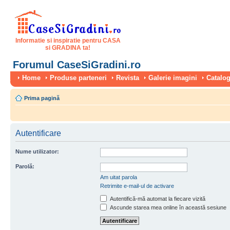
Informatie si inspiratie pentru CASA
si GRADINA ta!
Forumul CaseSiGradini.ro
Home
Produse parteneri
Revista
Galerie imagini
Catalog
Prima pagină
Autentificare
Nume utilizator:
Parolă:
Am uitat parola
Retrimite e-mail-ul de activare
Autentifică-mă automat la fiecare vizită
Ascunde starea mea online în această sesiune