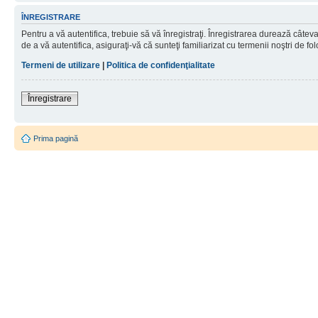
ÎNREGISTRARE
Pentru a vă autentifica, trebuie să vă înregistraţi. Înregistrarea durează câtev
de a vă autentifica, asiguraţi-vă că sunteţi familiarizat cu termenii noştri de fol
Termeni de utilizare
|
Politica de confidenţialitate
Înregistrare
Prima pagină