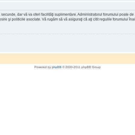
a secunde, dar vă va oferi facilităţi suplimentare. Administratorul forumului poate de
osire şi politicile asociate. Vă rugăm să vă asiguraţi că aţi citit regulile forumului în
Powered by
phpBB
© 2000-2011 phpBB Group