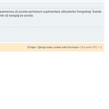
 asemenea să acorde permisiuni suplimentare utilizatorilor înregistraţi. Înainte
ainte să navigaţi pe acesta.
Echipa
•
Şterge toate cookie-urile forumului
• Ora este UTC + 2