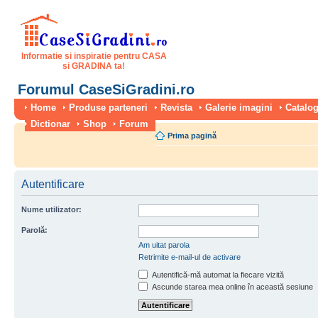
Informatie si inspiratie pentru CASA
si GRADINA ta!
Forumul CaseSiGradini.ro
Home
Produse parteneri
Revista
Galerie imagini
Catalog
Dictionar
Shop
Forum
Prima pagină
Autentificare
Nume utilizator:
Parolă:
Am uitat parola
Retrimite e-mail-ul de activare
Autentifică-mă automat la fiecare vizită
Ascunde starea mea online în această sesiune