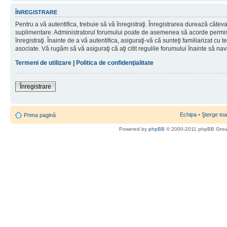
ÎNREGISTRARE
Pentru a vă autentifica, trebuie să vă înregistraţi. Înregistrarea durează câteva 
suplimentare. Administratorul forumului poate de asemenea să acorde permisiu
înregistraţi. Înainte de a vă autentifica, asiguraţi-vă că sunteţi familiarizat cu te
asociate. Vă rugăm să vă asiguraţi că aţi citit regulile forumului înainte să nav
Termeni de utilizare
|
Politica de confidenţialitate
Înregistrare
Echipa
•
Şterge toa
Prima pagină
Powered by
phpBB
© 2000-2011 phpBB Gro