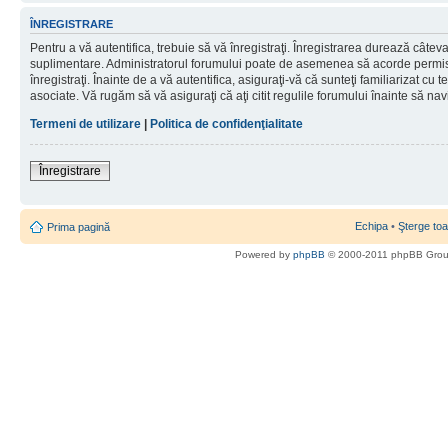
ÎNREGISTRARE
Pentru a vă autentifica, trebuie să vă înregistraţi. Înregistrarea durează câteva 
suplimentare. Administratorul forumului poate de asemenea să acorde permisiu
înregistraţi. Înainte de a vă autentifica, asiguraţi-vă că sunteţi familiarizat cu te
asociate. Vă rugăm să vă asiguraţi că aţi citit regulile forumului înainte să nav
Termeni de utilizare
|
Politica de confidenţialitate
Înregistrare
Echipa
•
Şterge toa
Prima pagină
Powered by
phpBB
© 2000-2011 phpBB Gro