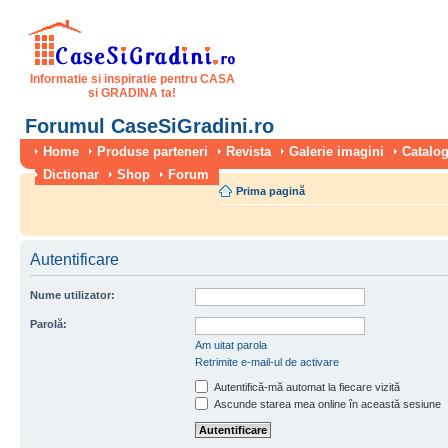
Informatie si inspiratie pentru CASA
si GRADINA ta!
Forumul CaseSiGradini.ro
Home
Produse parteneri
Revista
Galerie imagini
Catalog
Dictionar
Shop
Forum
Prima pagină
Autentificare
Nume utilizator:
Parolă:
Am uitat parola
Retrimite e-mail-ul de activare
Autentifică-mă automat la fiecare vizită
Ascunde starea mea online în această sesiune