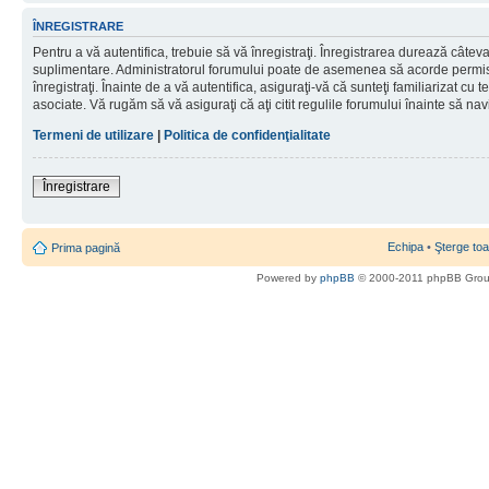
ÎNREGISTRARE
Pentru a vă autentifica, trebuie să vă înregistraţi. Înregistrarea durează câteva 
suplimentare. Administratorul forumului poate de asemenea să acorde permisiu
înregistraţi. Înainte de a vă autentifica, asiguraţi-vă că sunteţi familiarizat cu te
asociate. Vă rugăm să vă asiguraţi că aţi citit regulile forumului înainte să nav
Termeni de utilizare
|
Politica de confidenţialitate
Înregistrare
Echipa
•
Şterge toa
Prima pagină
Powered by
phpBB
© 2000-2011 phpBB Gro