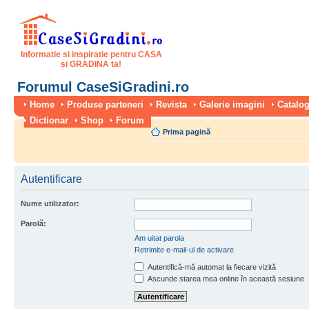
Informatie si inspiratie pentru CASA
si GRADINA ta!
Forumul CaseSiGradini.ro
Home
Produse parteneri
Revista
Galerie imagini
Catalog
Dictionar
Shop
Forum
Prima pagină
Autentificare
Nume utilizator:
Parolă:
Am uitat parola
Retrimite e-mail-ul de activare
Autentifică-mă automat la fiecare vizită
Ascunde starea mea online în această sesiune