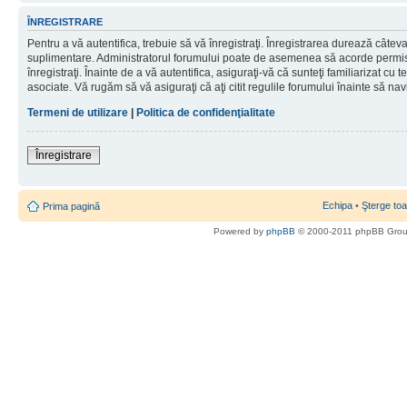
ÎNREGISTRARE
Pentru a vă autentifica, trebuie să vă înregistraţi. Înregistrarea durează câteva 
suplimentare. Administratorul forumului poate de asemenea să acorde permisiu
înregistraţi. Înainte de a vă autentifica, asiguraţi-vă că sunteţi familiarizat cu te
asociate. Vă rugăm să vă asiguraţi că aţi citit regulile forumului înainte să nav
Termeni de utilizare
|
Politica de confidenţialitate
Înregistrare
Echipa
•
Şterge toa
Prima pagină
Powered by
phpBB
© 2000-2011 phpBB Gro