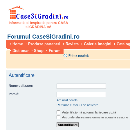
Informatie si inspiratie pentru CASA
si GRADINA ta!
Forumul CaseSiGradini.ro
Home
Produse parteneri
Revista
Galerie imagini
Catalog
Dictionar
Shop
Forum
Prima pagină
Autentificare
Nume utilizator:
Parolă:
Am uitat parola
Retrimite e-mail-ul de activare
Autentifică-mă automat la fiecare vizită
Ascunde starea mea online în această sesiune