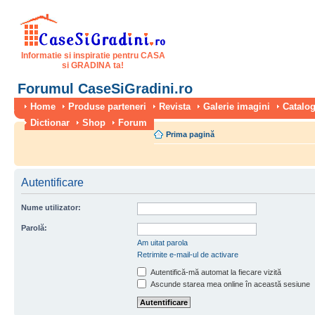
Informatie si inspiratie pentru CASA
si GRADINA ta!
Forumul CaseSiGradini.ro
Home
Produse parteneri
Revista
Galerie imagini
Catalog
Dictionar
Shop
Forum
Prima pagină
Autentificare
Nume utilizator:
Parolă:
Am uitat parola
Retrimite e-mail-ul de activare
Autentifică-mă automat la fiecare vizită
Ascunde starea mea online în această sesiune