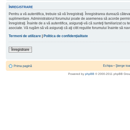
ÎNREGISTRARE
Pentru a vă autentifica, trebuie să vă înregistraţi. Înregistrarea durează câteva 
suplimentare. Administratorul forumului poate de asemenea să acorde permisiu
înregistraţi. Înainte de a vă autentifica, asiguraţi-vă că sunteţi familiarizat cu te
asociate. Vă rugăm să vă asiguraţi că aţi citit regulile forumului înainte să nav
Termeni de utilizare
|
Politica de confidenţialitate
Înregistrare
Echipa
•
Şterge toa
Prima pagină
Powered by
phpBB
© 2000-2011 phpBB Gro