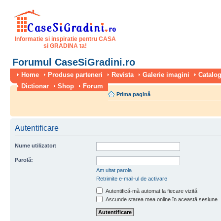
Informatie si inspiratie pentru CASA
si GRADINA ta!
Forumul CaseSiGradini.ro
Home
Produse parteneri
Revista
Galerie imagini
Catalog
Dictionar
Shop
Forum
Prima pagină
Autentificare
Nume utilizator:
Parolă:
Am uitat parola
Retrimite e-mail-ul de activare
Autentifică-mă automat la fiecare vizită
Ascunde starea mea online în această sesiune