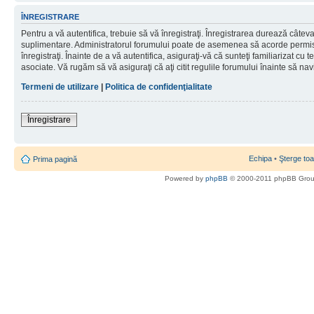
ÎNREGISTRARE
Pentru a vă autentifica, trebuie să vă înregistraţi. Înregistrarea durează câteva 
suplimentare. Administratorul forumului poate de asemenea să acorde permisiu
înregistraţi. Înainte de a vă autentifica, asiguraţi-vă că sunteţi familiarizat cu te
asociate. Vă rugăm să vă asiguraţi că aţi citit regulile forumului înainte să nav
Termeni de utilizare
|
Politica de confidenţialitate
Înregistrare
Echipa
•
Şterge toa
Prima pagină
Powered by
phpBB
© 2000-2011 phpBB Gro