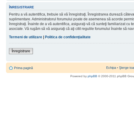
ÎNREGISTRARE
Pentru a vă autentifica, trebuie să vă înregistraţi. Înregistrarea durează câteva 
suplimentare. Administratorul forumului poate de asemenea să acorde permisiu
înregistraţi. Înainte de a vă autentifica, asiguraţi-vă că sunteţi familiarizat cu te
asociate. Vă rugăm să vă asiguraţi că aţi citit regulile forumului înainte să nav
Termeni de utilizare
|
Politica de confidenţialitate
Înregistrare
Echipa
•
Şterge toa
Prima pagină
Powered by
phpBB
© 2000-2011 phpBB Gro