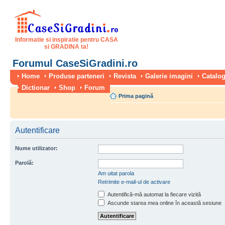
Informatie si inspiratie pentru CASA
si GRADINA ta!
Forumul CaseSiGradini.ro
Home
Produse parteneri
Revista
Galerie imagini
Catalog
Dictionar
Shop
Forum
Prima pagină
Autentificare
Nume utilizator:
Parolă:
Am uitat parola
Retrimite e-mail-ul de activare
Autentifică-mă automat la fiecare vizită
Ascunde starea mea online în această sesiune