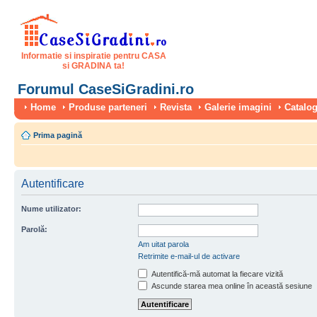
Informatie si inspiratie pentru CASA
si GRADINA ta!
Forumul CaseSiGradini.ro
Home
Produse parteneri
Revista
Galerie imagini
Catalog
Prima pagină
Autentificare
Nume utilizator:
Parolă:
Am uitat parola
Retrimite e-mail-ul de activare
Autentifică-mă automat la fiecare vizită
Ascunde starea mea online în această sesiune