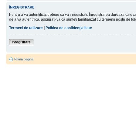
ÎNREGISTRARE
Pentru a vă autentifica, trebuie să vă înregistraţi. Înregistrarea durează câtev
de a vă autentifica, asiguraţi-vă că sunteţi familiarizat cu termenii noştri de fol
Termeni de utilizare
|
Politica de confidenţialitate
Înregistrare
Prima pagină