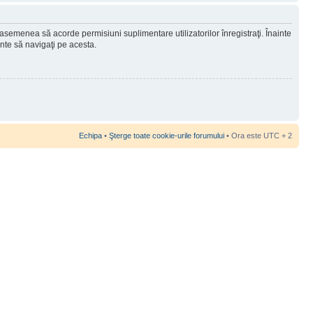
 asemenea să acorde permisiuni suplimentare utilizatorilor înregistraţi. Înainte
ainte să navigaţi pe acesta.
Echipa
•
Şterge toate cookie-urile forumului
• Ora este UTC + 2