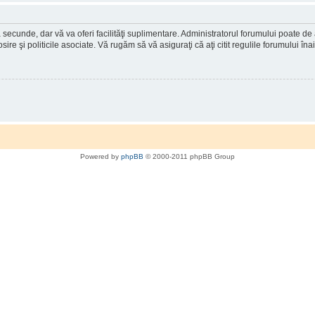
a secunde, dar vă va oferi facilităţi suplimentare. Administratorul forumului poate de
osire şi politicile asociate. Vă rugăm să vă asiguraţi că aţi citit regulile forumului în
Powered by
phpBB
© 2000-2011 phpBB Group