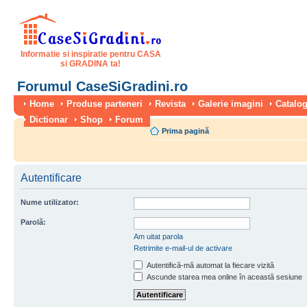
Informatie si inspiratie pentru CASA
si GRADINA ta!
Forumul CaseSiGradini.ro
Home
Produse parteneri
Revista
Galerie imagini
Catalog
Dictionar
Shop
Forum
Prima pagină
Autentificare
Nume utilizator:
Parolă:
Am uitat parola
Retrimite e-mail-ul de activare
Autentifică-mă automat la fiecare vizită
Ascunde starea mea online în această sesiune