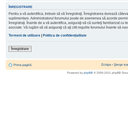
ÎNREGISTRARE
Pentru a vă autentifica, trebuie să vă înregistraţi. Înregistrarea durează câteva 
suplimentare. Administratorul forumului poate de asemenea să acorde permisiu
înregistraţi. Înainte de a vă autentifica, asiguraţi-vă că sunteţi familiarizat cu te
asociate. Vă rugăm să vă asiguraţi că aţi citit regulile forumului înainte să nav
Termeni de utilizare
|
Politica de confidenţialitate
Înregistrare
Echipa
•
Şterge toa
Prima pagină
Powered by
phpBB
© 2000-2011 phpBB Gro