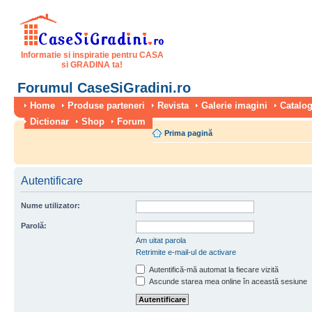
Informatie si inspiratie pentru CASA
si GRADINA ta!
Forumul CaseSiGradini.ro
Home
Produse parteneri
Revista
Galerie imagini
Catalog
Dictionar
Shop
Forum
Prima pagină
Autentificare
Nume utilizator:
Parolă:
Am uitat parola
Retrimite e-mail-ul de activare
Autentifică-mă automat la fiecare vizită
Ascunde starea mea online în această sesiune