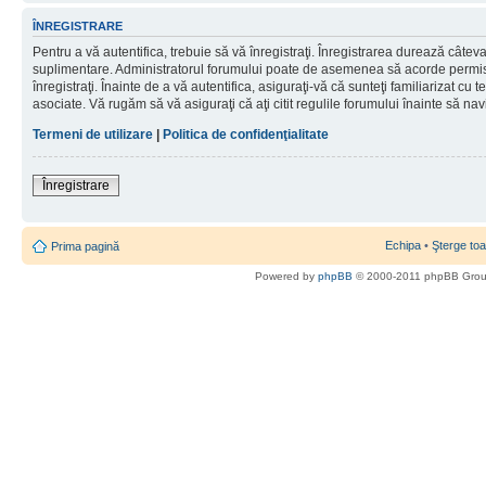
ÎNREGISTRARE
Pentru a vă autentifica, trebuie să vă înregistraţi. Înregistrarea durează câteva 
suplimentare. Administratorul forumului poate de asemenea să acorde permisiu
înregistraţi. Înainte de a vă autentifica, asiguraţi-vă că sunteţi familiarizat cu te
asociate. Vă rugăm să vă asiguraţi că aţi citit regulile forumului înainte să nav
Termeni de utilizare
|
Politica de confidenţialitate
Înregistrare
Echipa
•
Şterge toa
Prima pagină
Powered by
phpBB
© 2000-2011 phpBB Gro