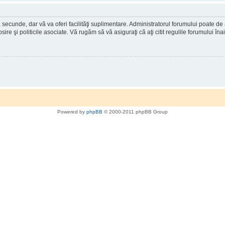
a secunde, dar vă va oferi facilităţi suplimentare. Administratorul forumului poate de
osire şi politicile asociate. Vă rugăm să vă asiguraţi că aţi citit regulile forumului în
Powered by
phpBB
© 2000-2011 phpBB Group