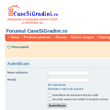
Informatie si inspiratie pentru CASA
si GRADINA ta!
Forumul CaseSiGradini.ro
Home
Produse parteneri
Revista
Galerie imagini
Catalog
Prima pagină
Autentificare
Nume utilizator:
Parolă:
Am uitat parola
Retrimite e-mail-ul de activare
Autentifică-mă automat la fiecare vizită
Ascunde starea mea online în această sesiune