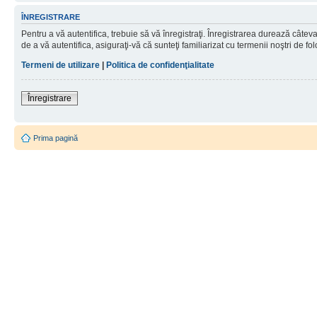
ÎNREGISTRARE
Pentru a vă autentifica, trebuie să vă înregistraţi. Înregistrarea durează câtev
de a vă autentifica, asiguraţi-vă că sunteţi familiarizat cu termenii noştri de fol
Termeni de utilizare
|
Politica de confidenţialitate
Înregistrare
Prima pagină