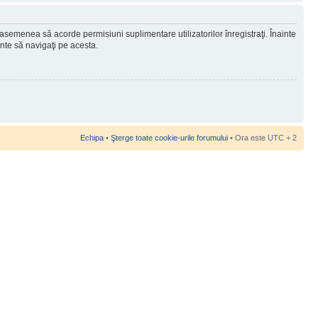
 asemenea să acorde permisiuni suplimentare utilizatorilor înregistraţi. Înainte
ainte să navigaţi pe acesta.
Echipa
•
Şterge toate cookie-urile forumului
• Ora este UTC + 2