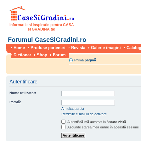
Informatie si inspiratie pentru CASA
si GRADINA ta!
Forumul CaseSiGradini.ro
Home
Produse parteneri
Revista
Galerie imagini
Catalog
Dictionar
Shop
Forum
Prima pagină
Autentificare
Nume utilizator:
Parolă:
Am uitat parola
Retrimite e-mail-ul de activare
Autentifică-mă automat la fiecare vizită
Ascunde starea mea online în această sesiune