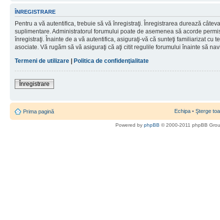
ÎNREGISTRARE
Pentru a vă autentifica, trebuie să vă înregistraţi. Înregistrarea durează câteva 
suplimentare. Administratorul forumului poate de asemenea să acorde permisiu
înregistraţi. Înainte de a vă autentifica, asiguraţi-vă că sunteţi familiarizat cu te
asociate. Vă rugăm să vă asiguraţi că aţi citit regulile forumului înainte să nav
Termeni de utilizare
|
Politica de confidenţialitate
Înregistrare
Echipa
•
Şterge toa
Prima pagină
Powered by
phpBB
© 2000-2011 phpBB Gro