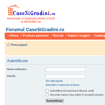
Informatie si inspiratie pentru CASA
si GRADINA ta!
Forumul CaseSiGradini.ro
Home
Produse parteneri
Revista
Galerie imagini
Catalog
Prima pagină
Autentificare
Nume utilizator:
Parolă:
Am uitat parola
Retrimite e-mail-ul de activare
Autentifică-mă automat la fiecare vizită
Ascunde starea mea online în această sesiune