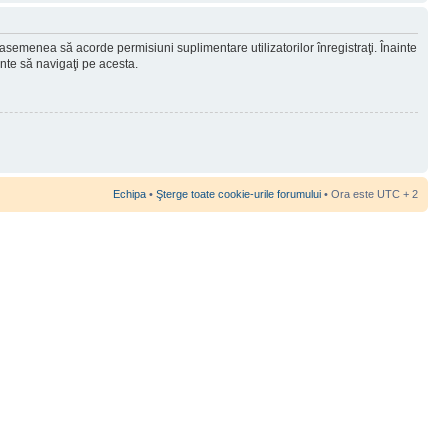
 asemenea să acorde permisiuni suplimentare utilizatorilor înregistraţi. Înainte
ainte să navigaţi pe acesta.
Echipa
•
Şterge toate cookie-urile forumului
• Ora este UTC + 2