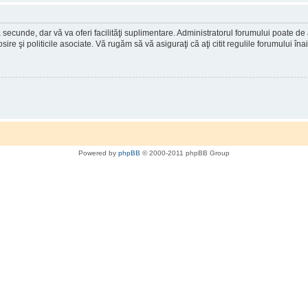
a secunde, dar vă va oferi facilităţi suplimentare. Administratorul forumului poate de
osire şi politicile asociate. Vă rugăm să vă asiguraţi că aţi citit regulile forumului în
Powered by
phpBB
© 2000-2011 phpBB Group