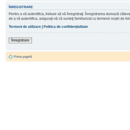
ÎNREGISTRARE
Pentru a vă autentifica, trebuie să vă înregistraţi. Înregistrarea durează câtev
de a vă autentifica, asiguraţi-vă că sunteţi familiarizat cu termenii noştri de fol
Termeni de utilizare
|
Politica de confidenţialitate
Înregistrare
Prima pagină