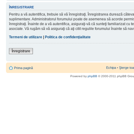
ÎNREGISTRARE
Pentru a vă autentifica, trebuie să vă înregistraţi. Înregistrarea durează câteva 
suplimentare. Administratorul forumului poate de asemenea să acorde permisiu
înregistraţi. Înainte de a vă autentifica, asiguraţi-vă că sunteţi familiarizat cu te
asociate. Vă rugăm să vă asiguraţi că aţi citit regulile forumului înainte să nav
Termeni de utilizare
|
Politica de confidenţialitate
Înregistrare
Echipa
•
Şterge toa
Prima pagină
Powered by
phpBB
© 2000-2011 phpBB Gro