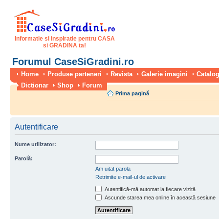
Informatie si inspiratie pentru CASA
si GRADINA ta!
Forumul CaseSiGradini.ro
Home
Produse parteneri
Revista
Galerie imagini
Catalog
Dictionar
Shop
Forum
Prima pagină
Autentificare
Nume utilizator:
Parolă:
Am uitat parola
Retrimite e-mail-ul de activare
Autentifică-mă automat la fiecare vizită
Ascunde starea mea online în această sesiune