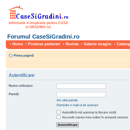
Informatie si inspiratie pentru CASA
si GRADINA ta!
Forumul CaseSiGradini.ro
Home
Produse parteneri
Revista
Galerie imagini
Catalog
Prima pagină
Autentificare
Nume utilizator:
Parolă:
Am uitat parola
Retrimite e-mail-ul de activare
Autentifică-mă automat la fiecare vizită
Ascunde starea mea online în această sesiune