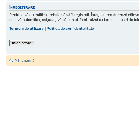
ÎNREGISTRARE
Pentru a vă autentifica, trebuie să vă înregistraţi. Înregistrarea durează câtev
de a vă autentifica, asiguraţi-vă că sunteţi familiarizat cu termenii noştri de fol
Termeni de utilizare
|
Politica de confidenţialitate
Înregistrare
Prima pagină