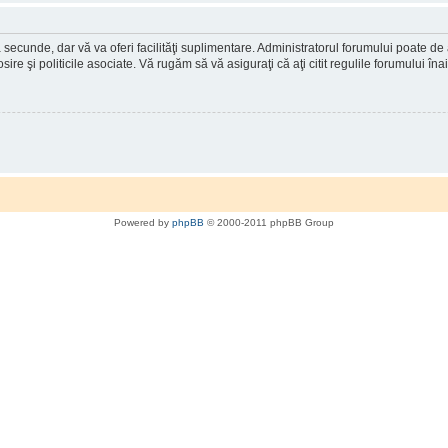
a secunde, dar vă va oferi facilităţi suplimentare. Administratorul forumului poate de
osire şi politicile asociate. Vă rugăm să vă asiguraţi că aţi citit regulile forumului în
Powered by
phpBB
© 2000-2011 phpBB Group