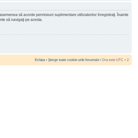
 asemenea să acorde permisiuni suplimentare utilizatorilor înregistraţi. Înainte
ainte să navigaţi pe acesta.
Echipa
•
Şterge toate cookie-urile forumului
• Ora este UTC + 2