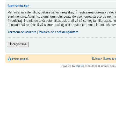
ÎNREGISTRARE
Pentru a vă autentifica, trebuie să vă înregistraţi. Înregistrarea durează câteva 
suplimentare. Administratorul forumului poate de asemenea să acorde permisiu
înregistraţi. Înainte de a vă autentifica, asiguraţi-vă că sunteţi familiarizat cu te
asociate. Vă rugăm să vă asiguraţi că aţi citit regulile forumului înainte să nav
Termeni de utilizare
|
Politica de confidenţialitate
Înregistrare
Echipa
•
Şterge toa
Prima pagină
Powered by
phpBB
© 2000-2011 phpBB Gro