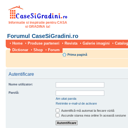
Informatie si inspiratie pentru CASA
si GRADINA ta!
Forumul CaseSiGradini.ro
Home
Produse parteneri
Revista
Galerie imagini
Catalog
Dictionar
Shop
Forum
Prima pagină
Autentificare
Nume utilizator:
Parolă:
Am uitat parola
Retrimite e-mail-ul de activare
Autentifică-mă automat la fiecare vizită
Ascunde starea mea online în această sesiune