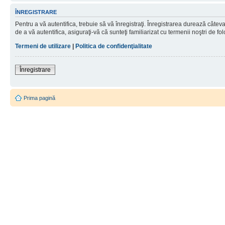
ÎNREGISTRARE
Pentru a vă autentifica, trebuie să vă înregistraţi. Înregistrarea durează câtev
de a vă autentifica, asiguraţi-vă că sunteţi familiarizat cu termenii noştri de fol
Termeni de utilizare
|
Politica de confidenţialitate
Înregistrare
Prima pagină