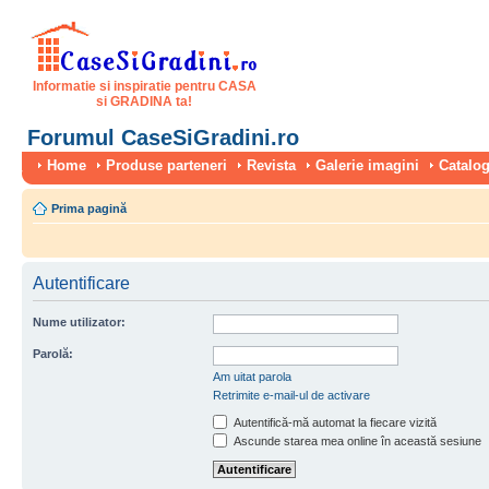
Informatie si inspiratie pentru CASA
si GRADINA ta!
Forumul CaseSiGradini.ro
Home
Produse parteneri
Revista
Galerie imagini
Catalog
Prima pagină
Autentificare
Nume utilizator:
Parolă:
Am uitat parola
Retrimite e-mail-ul de activare
Autentifică-mă automat la fiecare vizită
Ascunde starea mea online în această sesiune