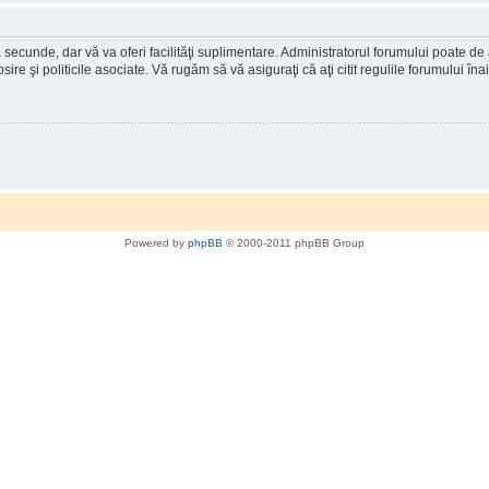
a secunde, dar vă va oferi facilităţi suplimentare. Administratorul forumului poate de
osire şi politicile asociate. Vă rugăm să vă asiguraţi că aţi citit regulile forumului în
Powered by
phpBB
© 2000-2011 phpBB Group