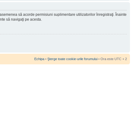
 asemenea să acorde permisiuni suplimentare utilizatorilor înregistraţi. Înainte
ainte să navigaţi pe acesta.
Echipa
•
Şterge toate cookie-urile forumului
• Ora este UTC + 2