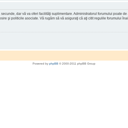
a secunde, dar vă va oferi facilităţi suplimentare. Administratorul forumului poate de
osire şi politicile asociate. Vă rugăm să vă asiguraţi că aţi citit regulile forumului în
Powered by
phpBB
© 2000-2011 phpBB Group