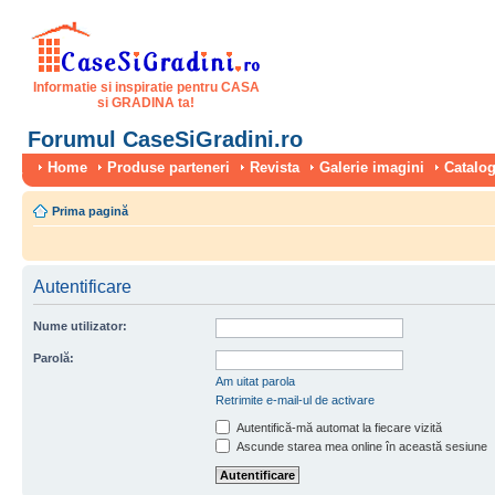
Informatie si inspiratie pentru CASA
si GRADINA ta!
Forumul CaseSiGradini.ro
Home
Produse parteneri
Revista
Galerie imagini
Catalog
Prima pagină
Autentificare
Nume utilizator:
Parolă:
Am uitat parola
Retrimite e-mail-ul de activare
Autentifică-mă automat la fiecare vizită
Ascunde starea mea online în această sesiune