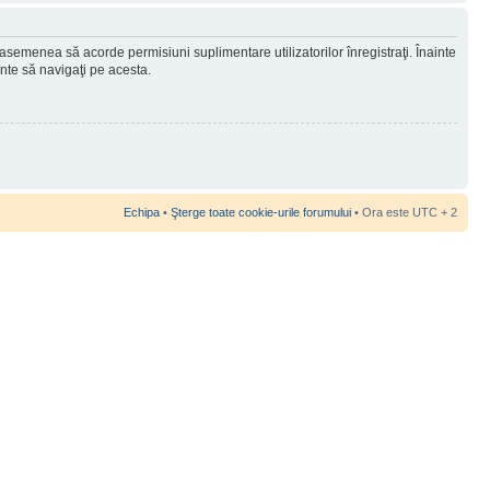
 asemenea să acorde permisiuni suplimentare utilizatorilor înregistraţi. Înainte
ainte să navigaţi pe acesta.
Echipa
•
Şterge toate cookie-urile forumului
• Ora este UTC + 2