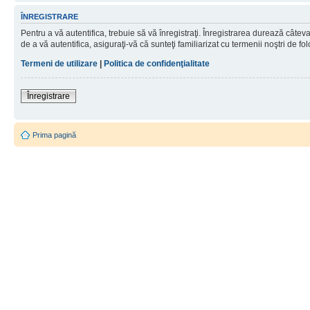
ÎNREGISTRARE
Pentru a vă autentifica, trebuie să vă înregistraţi. Înregistrarea durează câtev
de a vă autentifica, asiguraţi-vă că sunteţi familiarizat cu termenii noştri de fol
Termeni de utilizare
|
Politica de confidenţialitate
Înregistrare
Prima pagină