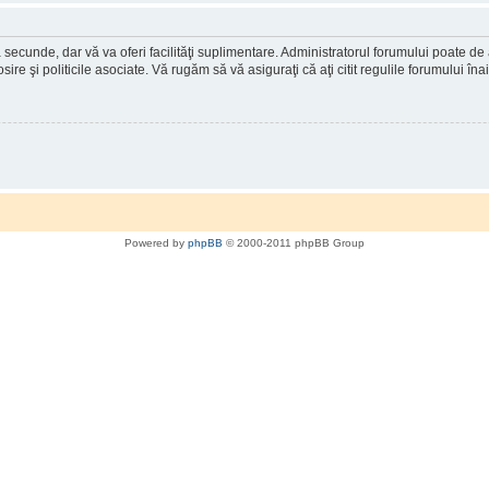
a secunde, dar vă va oferi facilităţi suplimentare. Administratorul forumului poate de
osire şi politicile asociate. Vă rugăm să vă asiguraţi că aţi citit regulile forumului în
Powered by
phpBB
© 2000-2011 phpBB Group