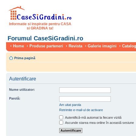
Informatie si inspiratie pentru CASA
si GRADINA ta!
Forumul CaseSiGradini.ro
Home
Produse parteneri
Revista
Galerie imagini
Catalog
Prima pagină
Autentificare
Nume utilizator:
Parolă:
Am uitat parola
Retrimite e-mail-ul de activare
Autentifică-mă automat la fiecare vizită
Ascunde starea mea online în această sesiune