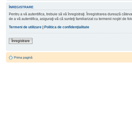
ÎNREGISTRARE
Pentru a vă autentifica, trebuie să vă înregistraţi. Înregistrarea durează câtev
de a vă autentifica, asiguraţi-vă că sunteţi familiarizat cu termenii noştri de fol
Termeni de utilizare
|
Politica de confidenţialitate
Înregistrare
Prima pagină