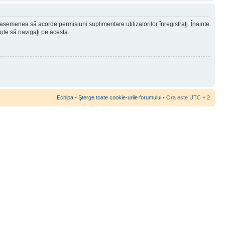
 asemenea să acorde permisiuni suplimentare utilizatorilor înregistraţi. Înainte
ainte să navigaţi pe acesta.
Echipa
•
Şterge toate cookie-urile forumului
• Ora este UTC + 2