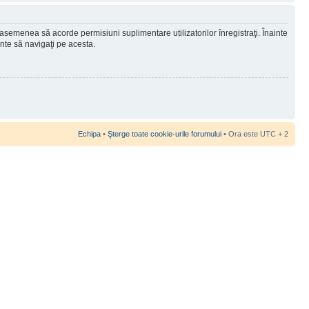
 asemenea să acorde permisiuni suplimentare utilizatorilor înregistraţi. Înainte
ainte să navigaţi pe acesta.
Echipa
•
Şterge toate cookie-urile forumului
• Ora este UTC + 2