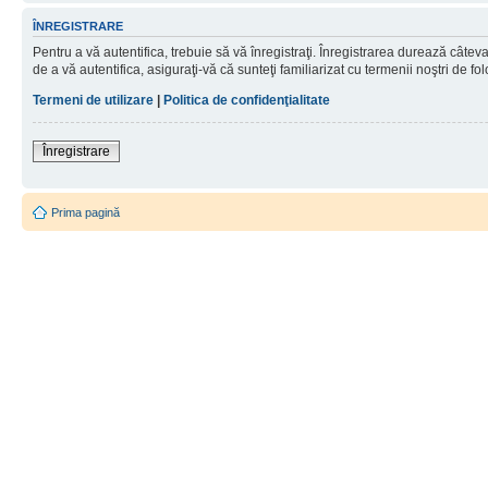
ÎNREGISTRARE
Pentru a vă autentifica, trebuie să vă înregistraţi. Înregistrarea durează câtev
de a vă autentifica, asiguraţi-vă că sunteţi familiarizat cu termenii noştri de fol
Termeni de utilizare
|
Politica de confidenţialitate
Înregistrare
Prima pagină