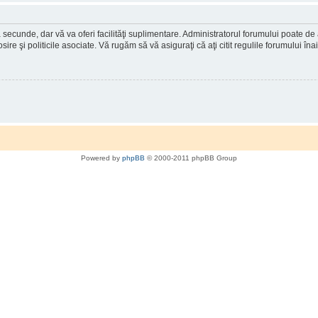
a secunde, dar vă va oferi facilităţi suplimentare. Administratorul forumului poate de
osire şi politicile asociate. Vă rugăm să vă asiguraţi că aţi citit regulile forumului în
Powered by
phpBB
© 2000-2011 phpBB Group