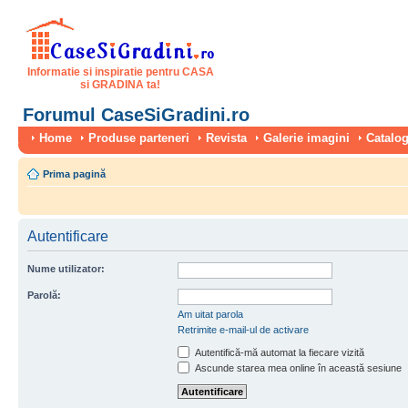
Informatie si inspiratie pentru CASA
si GRADINA ta!
Forumul CaseSiGradini.ro
Home
Produse parteneri
Revista
Galerie imagini
Catalog
Prima pagină
Autentificare
Nume utilizator:
Parolă:
Am uitat parola
Retrimite e-mail-ul de activare
Autentifică-mă automat la fiecare vizită
Ascunde starea mea online în această sesiune