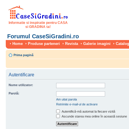
Informatie si inspiratie pentru CASA
si GRADINA ta!
Forumul CaseSiGradini.ro
Home
Produse parteneri
Revista
Galerie imagini
Catalog
Prima pagină
Autentificare
Nume utilizator:
Parolă:
Am uitat parola
Retrimite e-mail-ul de activare
Autentifică-mă automat la fiecare vizită
Ascunde starea mea online în această sesiune