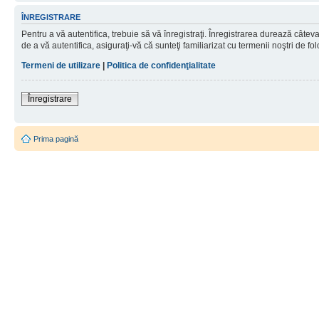
ÎNREGISTRARE
Pentru a vă autentifica, trebuie să vă înregistraţi. Înregistrarea durează câtev
de a vă autentifica, asiguraţi-vă că sunteţi familiarizat cu termenii noştri de fol
Termeni de utilizare
|
Politica de confidenţialitate
Înregistrare
Prima pagină