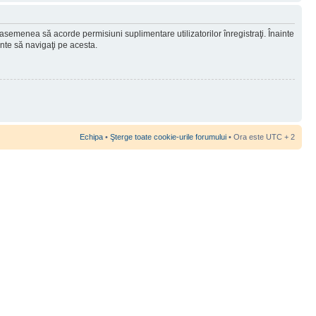
 asemenea să acorde permisiuni suplimentare utilizatorilor înregistraţi. Înainte
ainte să navigaţi pe acesta.
Echipa
•
Şterge toate cookie-urile forumului
• Ora este UTC + 2