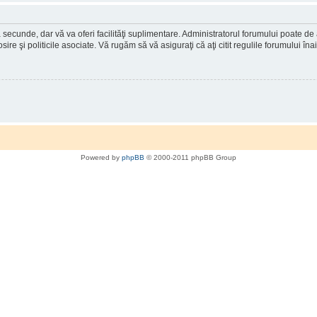
a secunde, dar vă va oferi facilităţi suplimentare. Administratorul forumului poate de
osire şi politicile asociate. Vă rugăm să vă asiguraţi că aţi citit regulile forumului în
Powered by
phpBB
© 2000-2011 phpBB Group