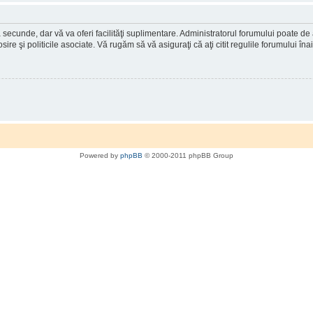
a secunde, dar vă va oferi facilităţi suplimentare. Administratorul forumului poate de
osire şi politicile asociate. Vă rugăm să vă asiguraţi că aţi citit regulile forumului în
Powered by
phpBB
© 2000-2011 phpBB Group