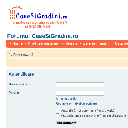
Informatie si inspiratie pentru CASA
si GRADINA ta!
Forumul CaseSiGradini.ro
Home
Produse parteneri
Revista
Galerie imagini
Catalog
Prima pagină
Autentificare
Nume utilizator:
Parolă:
Am uitat parola
Retrimite e-mail-ul de activare
Autentifică-mă automat la fiecare vizită
Ascunde starea mea online în această sesiune