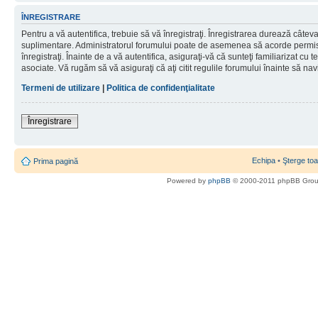
ÎNREGISTRARE
Pentru a vă autentifica, trebuie să vă înregistraţi. Înregistrarea durează câteva 
suplimentare. Administratorul forumului poate de asemenea să acorde permisiu
înregistraţi. Înainte de a vă autentifica, asiguraţi-vă că sunteţi familiarizat cu te
asociate. Vă rugăm să vă asiguraţi că aţi citit regulile forumului înainte să nav
Termeni de utilizare
|
Politica de confidenţialitate
Înregistrare
Echipa
•
Şterge toa
Prima pagină
Powered by
phpBB
© 2000-2011 phpBB Gro