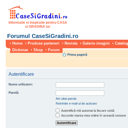
Informatie si inspiratie pentru CASA
si GRADINA ta!
Forumul CaseSiGradini.ro
Home
Produse parteneri
Revista
Galerie imagini
Catalog
Dictionar
Shop
Forum
Prima pagină
Autentificare
Nume utilizator:
Parolă:
Am uitat parola
Retrimite e-mail-ul de activare
Autentifică-mă automat la fiecare vizită
Ascunde starea mea online în această sesiune