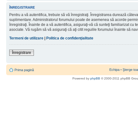
ÎNREGISTRARE
Pentru a vă autentifica, trebuie să vă înregistraţi. Înregistrarea durează câteva 
suplimentare. Administratorul forumului poate de asemenea să acorde permisiu
înregistraţi. Înainte de a vă autentifica, asiguraţi-vă că sunteţi familiarizat cu te
asociate. Vă rugăm să vă asiguraţi că aţi citit regulile forumului înainte să nav
Termeni de utilizare
|
Politica de confidenţialitate
Înregistrare
Echipa
•
Şterge toa
Prima pagină
Powered by
phpBB
© 2000-2011 phpBB Gro