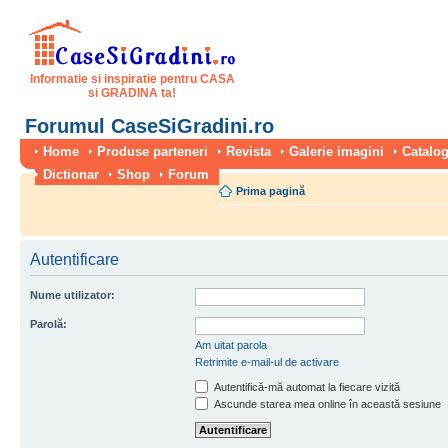
Informatie si inspiratie pentru CASA
si GRADINA ta!
Forumul CaseSiGradini.ro
Home
Produse parteneri
Revista
Galerie imagini
Catalog
Dictionar
Shop
Forum
Prima pagină
Autentificare
Nume utilizator:
Parolă:
Am uitat parola
Retrimite e-mail-ul de activare
Autentifică-mă automat la fiecare vizită
Ascunde starea mea online în această sesiune