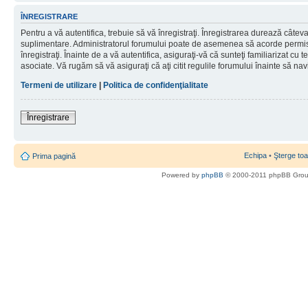
ÎNREGISTRARE
Pentru a vă autentifica, trebuie să vă înregistraţi. Înregistrarea durează câteva 
suplimentare. Administratorul forumului poate de asemenea să acorde permisiu
înregistraţi. Înainte de a vă autentifica, asiguraţi-vă că sunteţi familiarizat cu te
asociate. Vă rugăm să vă asiguraţi că aţi citit regulile forumului înainte să nav
Termeni de utilizare
|
Politica de confidenţialitate
Înregistrare
Echipa
•
Şterge toa
Prima pagină
Powered by
phpBB
© 2000-2011 phpBB Gro