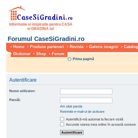
Informatie si inspiratie pentru CASA
si GRADINA ta!
Forumul CaseSiGradini.ro
Home
Produse parteneri
Revista
Galerie imagini
Catalog
Dictionar
Shop
Forum
Prima pagină
Autentificare
Nume utilizator:
Parolă:
Am uitat parola
Retrimite e-mail-ul de activare
Autentifică-mă automat la fiecare vizită
Ascunde starea mea online în această sesiune