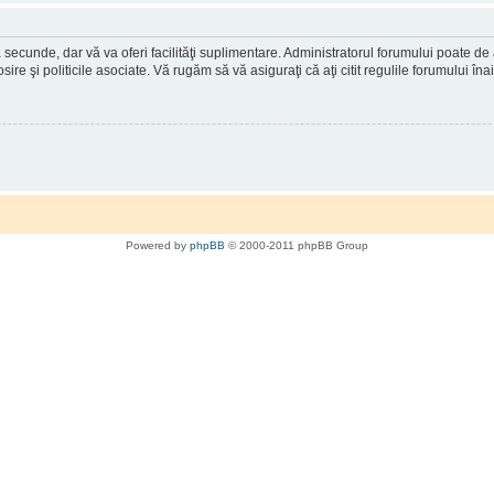
a secunde, dar vă va oferi facilităţi suplimentare. Administratorul forumului poate de
osire şi politicile asociate. Vă rugăm să vă asiguraţi că aţi citit regulile forumului în
Powered by
phpBB
© 2000-2011 phpBB Group