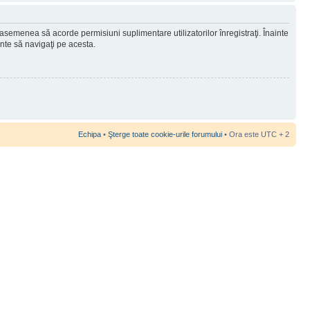
 asemenea să acorde permisiuni suplimentare utilizatorilor înregistraţi. Înainte
ainte să navigaţi pe acesta.
Echipa
•
Şterge toate cookie-urile forumului
• Ora este UTC + 2