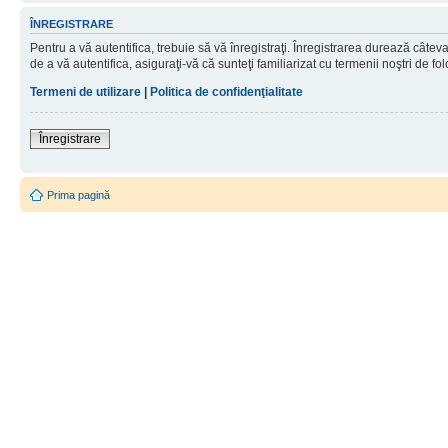
ÎNREGISTRARE
Pentru a vă autentifica, trebuie să vă înregistraţi. Înregistrarea durează câtev
de a vă autentifica, asiguraţi-vă că sunteţi familiarizat cu termenii noştri de fol
Termeni de utilizare
|
Politica de confidenţialitate
Înregistrare
Prima pagină