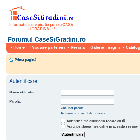
Informatie si inspiratie pentru CASA
si GRADINA ta!
Forumul CaseSiGradini.ro
Home
Produse parteneri
Revista
Galerie imagini
Catalog
Prima pagină
Autentificare
Nume utilizator:
Parolă:
Am uitat parola
Retrimite e-mail-ul de activare
Autentifică-mă automat la fiecare vizită
Ascunde starea mea online în această sesiune