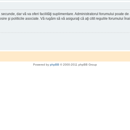
a secunde, dar vă va oferi facilităţi suplimentare. Administratorul forumului poate de
osire şi politicile asociate. Vă rugăm să vă asiguraţi că aţi citit regulile forumului în
Powered by
phpBB
© 2000-2011 phpBB Group