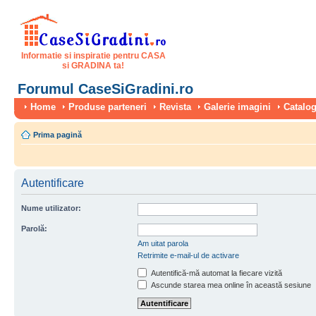
Informatie si inspiratie pentru CASA
si GRADINA ta!
Forumul CaseSiGradini.ro
Home
Produse parteneri
Revista
Galerie imagini
Catalog
Prima pagină
Autentificare
Nume utilizator:
Parolă:
Am uitat parola
Retrimite e-mail-ul de activare
Autentifică-mă automat la fiecare vizită
Ascunde starea mea online în această sesiune