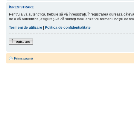
ÎNREGISTRARE
Pentru a vă autentifica, trebuie să vă înregistraţi. Înregistrarea durează câtev
de a vă autentifica, asiguraţi-vă că sunteţi familiarizat cu termenii noştri de fol
Termeni de utilizare
|
Politica de confidenţialitate
Înregistrare
Prima pagină