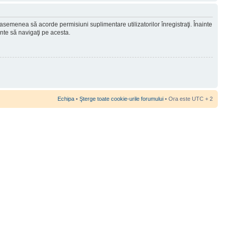
 asemenea să acorde permisiuni suplimentare utilizatorilor înregistraţi. Înainte
ainte să navigaţi pe acesta.
Echipa
•
Şterge toate cookie-urile forumului
• Ora este UTC + 2