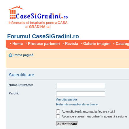
Informatie si inspiratie pentru CASA
si GRADINA ta!
Forumul CaseSiGradini.ro
Home
Produse parteneri
Revista
Galerie imagini
Catalog
Prima pagină
Autentificare
Nume utilizator:
Parolă:
Am uitat parola
Retrimite e-mail-ul de activare
Autentifică-mă automat la fiecare vizită
Ascunde starea mea online în această sesiune