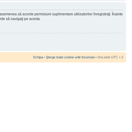
 asemenea să acorde permisiuni suplimentare utilizatorilor înregistraţi. Înainte
ainte să navigaţi pe acesta.
Echipa
•
Şterge toate cookie-urile forumului
• Ora este UTC + 2