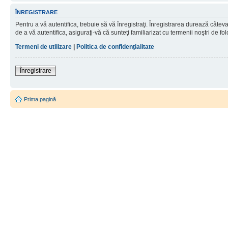
ÎNREGISTRARE
Pentru a vă autentifica, trebuie să vă înregistraţi. Înregistrarea durează câtev
de a vă autentifica, asiguraţi-vă că sunteţi familiarizat cu termenii noştri de fol
Termeni de utilizare
|
Politica de confidenţialitate
Înregistrare
Prima pagină