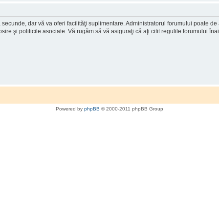
a secunde, dar vă va oferi facilităţi suplimentare. Administratorul forumului poate de
osire şi politicile asociate. Vă rugăm să vă asiguraţi că aţi citit regulile forumului în
Powered by
phpBB
© 2000-2011 phpBB Group