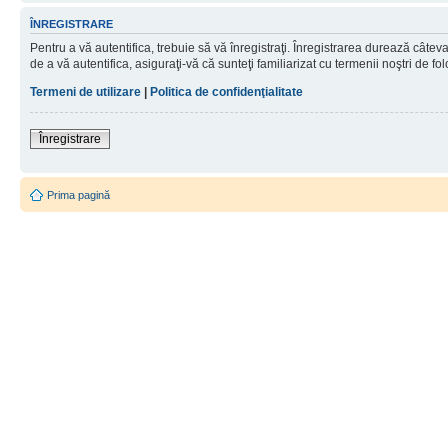
ÎNREGISTRARE
Pentru a vă autentifica, trebuie să vă înregistraţi. Înregistrarea durează câtev
de a vă autentifica, asiguraţi-vă că sunteţi familiarizat cu termenii noştri de fol
Termeni de utilizare
|
Politica de confidenţialitate
Înregistrare
Prima pagină