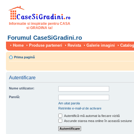
Informatie si inspiratie pentru CASA
si GRADINA ta!
Forumul CaseSiGradini.ro
Home
Produse parteneri
Revista
Galerie imagini
Catalog
Prima pagină
Autentificare
Nume utilizator:
Parolă:
Am uitat parola
Retrimite e-mail-ul de activare
Autentifică-mă automat la fiecare vizită
Ascunde starea mea online în această sesiune