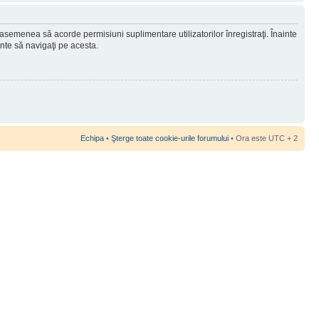
 asemenea să acorde permisiuni suplimentare utilizatorilor înregistraţi. Înainte
ainte să navigaţi pe acesta.
Echipa
•
Şterge toate cookie-urile forumului
• Ora este UTC + 2