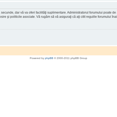
a secunde, dar vă va oferi facilităţi suplimentare. Administratorul forumului poate de
osire şi politicile asociate. Vă rugăm să vă asiguraţi că aţi citit regulile forumului în
Powered by
phpBB
© 2000-2011 phpBB Group