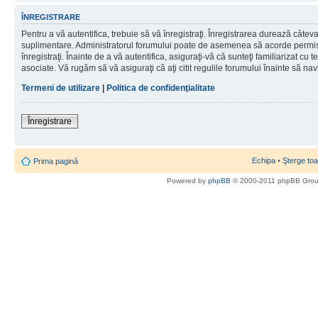
ÎNREGISTRARE
Pentru a vă autentifica, trebuie să vă înregistraţi. Înregistrarea durează câteva 
suplimentare. Administratorul forumului poate de asemenea să acorde permisiu
înregistraţi. Înainte de a vă autentifica, asiguraţi-vă că sunteţi familiarizat cu te
asociate. Vă rugăm să vă asiguraţi că aţi citit regulile forumului înainte să nav
Termeni de utilizare
|
Politica de confidenţialitate
Înregistrare
Echipa
•
Şterge toa
Prima pagină
Powered by
phpBB
© 2000-2011 phpBB Gro