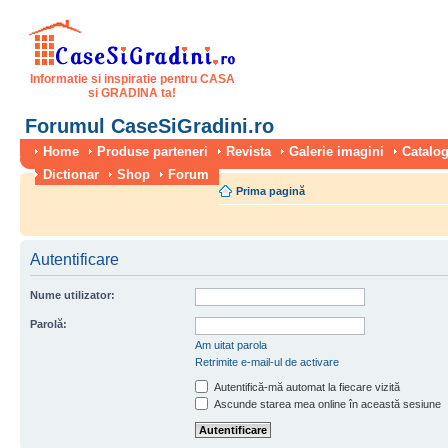
Informatie si inspiratie pentru CASA
si GRADINA ta!
Forumul CaseSiGradini.ro
Home
Produse parteneri
Revista
Galerie imagini
Catalog
Dictionar
Shop
Forum
Prima pagină
Autentificare
Nume utilizator:
Parolă:
Am uitat parola
Retrimite e-mail-ul de activare
Autentifică-mă automat la fiecare vizită
Ascunde starea mea online în această sesiune