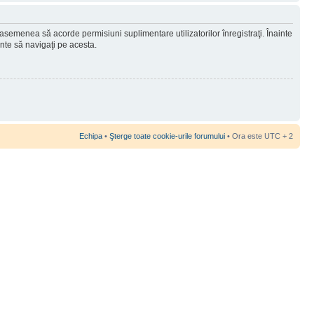
 asemenea să acorde permisiuni suplimentare utilizatorilor înregistraţi. Înainte
ainte să navigaţi pe acesta.
Echipa
•
Şterge toate cookie-urile forumului
• Ora este UTC + 2