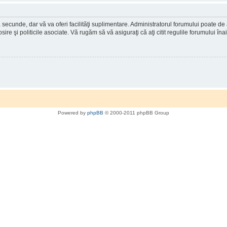
a secunde, dar vă va oferi facilităţi suplimentare. Administratorul forumului poate de
osire şi politicile asociate. Vă rugăm să vă asiguraţi că aţi citit regulile forumului în
Powered by
phpBB
© 2000-2011 phpBB Group