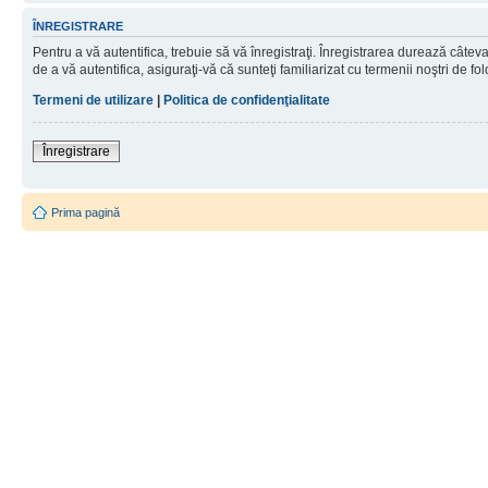
ÎNREGISTRARE
Pentru a vă autentifica, trebuie să vă înregistraţi. Înregistrarea durează câtev
de a vă autentifica, asiguraţi-vă că sunteţi familiarizat cu termenii noştri de fol
Termeni de utilizare
|
Politica de confidenţialitate
Înregistrare
Prima pagină