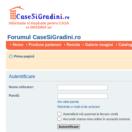
Informatie si inspiratie pentru CASA
si GRADINA ta!
Forumul CaseSiGradini.ro
Home
Produse parteneri
Revista
Galerie imagini
Catalog
Prima pagină
Autentificare
Nume utilizator:
Parolă:
Am uitat parola
Retrimite e-mail-ul de activare
Autentifică-mă automat la fiecare vizită
Ascunde starea mea online în această sesiune