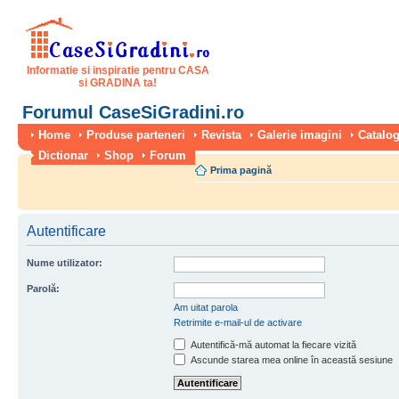
Informatie si inspiratie pentru CASA
si GRADINA ta!
Forumul CaseSiGradini.ro
Home
Produse parteneri
Revista
Galerie imagini
Catalog
Dictionar
Shop
Forum
Prima pagină
Autentificare
Nume utilizator:
Parolă:
Am uitat parola
Retrimite e-mail-ul de activare
Autentifică-mă automat la fiecare vizită
Ascunde starea mea online în această sesiune