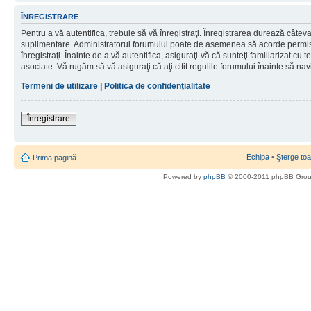
ÎNREGISTRARE
Pentru a vă autentifica, trebuie să vă înregistraţi. Înregistrarea durează câteva 
suplimentare. Administratorul forumului poate de asemenea să acorde permisiu
înregistraţi. Înainte de a vă autentifica, asiguraţi-vă că sunteţi familiarizat cu te
asociate. Vă rugăm să vă asiguraţi că aţi citit regulile forumului înainte să nav
Termeni de utilizare
|
Politica de confidenţialitate
Înregistrare
Echipa
•
Şterge toa
Prima pagină
Powered by
phpBB
© 2000-2011 phpBB Gro