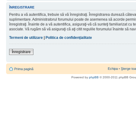
ÎNREGISTRARE
Pentru a vă autentifica, trebuie să vă înregistraţi. Înregistrarea durează câteva 
suplimentare. Administratorul forumului poate de asemenea să acorde permisiu
înregistraţi. Înainte de a vă autentifica, asiguraţi-vă că sunteţi familiarizat cu te
asociate. Vă rugăm să vă asiguraţi că aţi citit regulile forumului înainte să nav
Termeni de utilizare
|
Politica de confidenţialitate
Înregistrare
Echipa
•
Şterge toa
Prima pagină
Powered by
phpBB
© 2000-2011 phpBB Gro