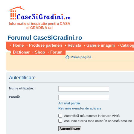
Informatie si inspiratie pentru CASA
si GRADINA ta!
Forumul CaseSiGradini.ro
Home
Produse parteneri
Revista
Galerie imagini
Catalog
Dictionar
Shop
Forum
Prima pagină
Autentificare
Nume utilizator:
Parolă:
Am uitat parola
Retrimite e-mail-ul de activare
Autentifică-mă automat la fiecare vizită
Ascunde starea mea online în această sesiune