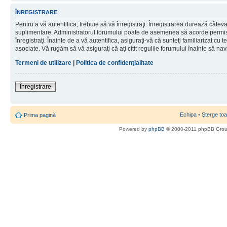
ÎNREGISTRARE
Pentru a vă autentifica, trebuie să vă înregistraţi. Înregistrarea durează câteva 
suplimentare. Administratorul forumului poate de asemenea să acorde permisiu
înregistraţi. Înainte de a vă autentifica, asiguraţi-vă că sunteţi familiarizat cu te
asociate. Vă rugăm să vă asiguraţi că aţi citit regulile forumului înainte să nav
Termeni de utilizare
|
Politica de confidenţialitate
Înregistrare
Echipa
•
Şterge toa
Prima pagină
Powered by
phpBB
© 2000-2011 phpBB Gro