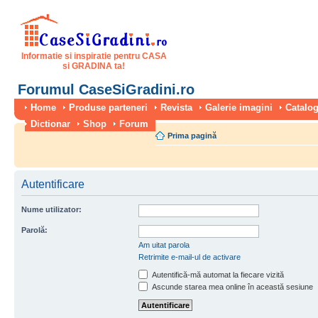
Informatie si inspiratie pentru CASA
si GRADINA ta!
Forumul CaseSiGradini.ro
Home
Produse parteneri
Revista
Galerie imagini
Catalog
Dictionar
Shop
Forum
Prima pagină
Autentificare
Nume utilizator:
Parolă:
Am uitat parola
Retrimite e-mail-ul de activare
Autentifică-mă automat la fiecare vizită
Ascunde starea mea online în această sesiune