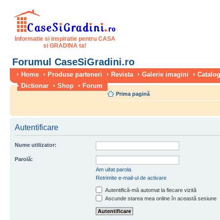
Informatie si inspiratie pentru CASA
si GRADINA ta!
Forumul CaseSiGradini.ro
Home
Produse parteneri
Revista
Galerie imagini
Catalog
Dictionar
Shop
Forum
Prima pagină
Autentificare
Nume utilizator:
Parolă:
Am uitat parola
Retrimite e-mail-ul de activare
Autentifică-mă automat la fiecare vizită
Ascunde starea mea online în această sesiune