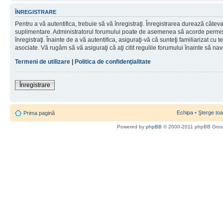
ÎNREGISTRARE
Pentru a vă autentifica, trebuie să vă înregistraţi. Înregistrarea durează câteva 
suplimentare. Administratorul forumului poate de asemenea să acorde permisiu
înregistraţi. Înainte de a vă autentifica, asiguraţi-vă că sunteţi familiarizat cu te
asociate. Vă rugăm să vă asiguraţi că aţi citit regulile forumului înainte să nav
Termeni de utilizare
|
Politica de confidenţialitate
Înregistrare
Echipa
•
Şterge toa
Prima pagină
Powered by
phpBB
© 2000-2011 phpBB Gro