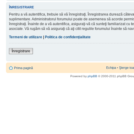
ÎNREGISTRARE
Pentru a vă autentifica, trebuie să vă înregistraţi. Înregistrarea durează câteva 
suplimentare. Administratorul forumului poate de asemenea să acorde permisiu
înregistraţi. Înainte de a vă autentifica, asiguraţi-vă că sunteţi familiarizat cu te
asociate. Vă rugăm să vă asiguraţi că aţi citit regulile forumului înainte să nav
Termeni de utilizare
|
Politica de confidenţialitate
Înregistrare
Echipa
•
Şterge toa
Prima pagină
Powered by
phpBB
© 2000-2011 phpBB Gro