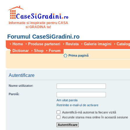
Informatie si inspiratie pentru CASA
si GRADINA ta!
Forumul CaseSiGradini.ro
Home
Produse parteneri
Revista
Galerie imagini
Catalog
Dictionar
Shop
Forum
Prima pagină
Autentificare
Nume utilizator:
Parolă:
Am uitat parola
Retrimite e-mail-ul de activare
Autentifică-mă automat la fiecare vizită
Ascunde starea mea online în această sesiune