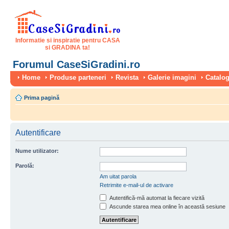
Informatie si inspiratie pentru CASA
si GRADINA ta!
Forumul CaseSiGradini.ro
Home
Produse parteneri
Revista
Galerie imagini
Catalog
Prima pagină
Autentificare
Nume utilizator:
Parolă:
Am uitat parola
Retrimite e-mail-ul de activare
Autentifică-mă automat la fiecare vizită
Ascunde starea mea online în această sesiune