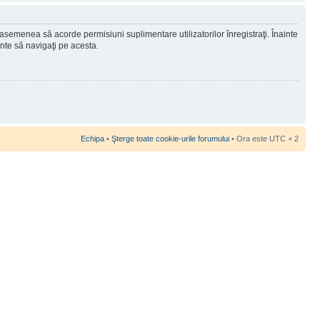
 asemenea să acorde permisiuni suplimentare utilizatorilor înregistraţi. Înainte
ainte să navigaţi pe acesta.
Echipa
•
Şterge toate cookie-urile forumului
• Ora este UTC + 2