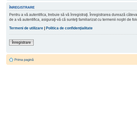
ÎNREGISTRARE
Pentru a vă autentifica, trebuie să vă înregistraţi. Înregistrarea durează câtev
de a vă autentifica, asiguraţi-vă că sunteţi familiarizat cu termenii noştri de fol
Termeni de utilizare
|
Politica de confidenţialitate
Înregistrare
Prima pagină