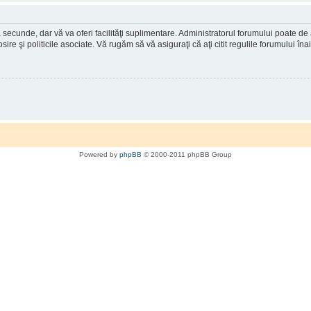
a secunde, dar vă va oferi facilităţi suplimentare. Administratorul forumului poate de
osire şi politicile asociate. Vă rugăm să vă asiguraţi că aţi citit regulile forumului în
Powered by
phpBB
© 2000-2011 phpBB Group