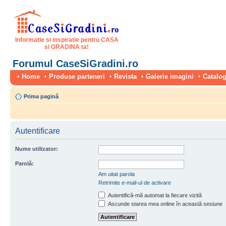
Informatie si inspiratie pentru CASA
si GRADINA ta!
Forumul CaseSiGradini.ro
Home
Produse parteneri
Revista
Galerie imagini
Catalog
Prima pagină
Autentificare
Nume utilizator:
Parolă:
Am uitat parola
Retrimite e-mail-ul de activare
Autentifică-mă automat la fiecare vizită
Ascunde starea mea online în această sesiune