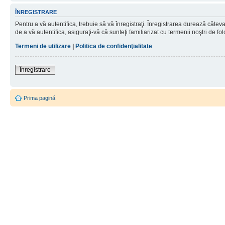
ÎNREGISTRARE
Pentru a vă autentifica, trebuie să vă înregistraţi. Înregistrarea durează câtev
de a vă autentifica, asiguraţi-vă că sunteţi familiarizat cu termenii noştri de fol
Termeni de utilizare
|
Politica de confidenţialitate
Înregistrare
Prima pagină