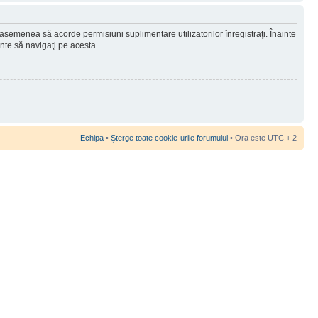
 asemenea să acorde permisiuni suplimentare utilizatorilor înregistraţi. Înainte
ainte să navigaţi pe acesta.
Echipa
•
Şterge toate cookie-urile forumului
• Ora este UTC + 2