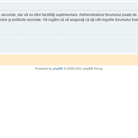
a secunde, dar vă va oferi facilităţi suplimentare. Administratorul forumului poate de
osire şi politicile asociate. Vă rugăm să vă asiguraţi că aţi citit regulile forumului în
Powered by
phpBB
© 2000-2011 phpBB Group