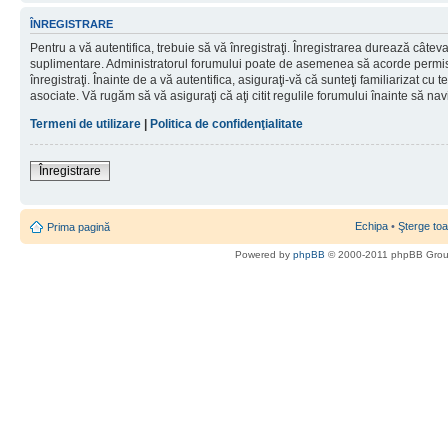
ÎNREGISTRARE
Pentru a vă autentifica, trebuie să vă înregistraţi. Înregistrarea durează câteva 
suplimentare. Administratorul forumului poate de asemenea să acorde permisiu
înregistraţi. Înainte de a vă autentifica, asiguraţi-vă că sunteţi familiarizat cu te
asociate. Vă rugăm să vă asiguraţi că aţi citit regulile forumului înainte să nav
Termeni de utilizare
|
Politica de confidenţialitate
Înregistrare
Echipa
•
Şterge toa
Prima pagină
Powered by
phpBB
© 2000-2011 phpBB Gro