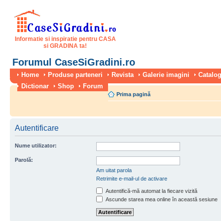
Informatie si inspiratie pentru CASA
si GRADINA ta!
Forumul CaseSiGradini.ro
Home
Produse parteneri
Revista
Galerie imagini
Catalog
Dictionar
Shop
Forum
Prima pagină
Autentificare
Nume utilizator:
Parolă:
Am uitat parola
Retrimite e-mail-ul de activare
Autentifică-mă automat la fiecare vizită
Ascunde starea mea online în această sesiune