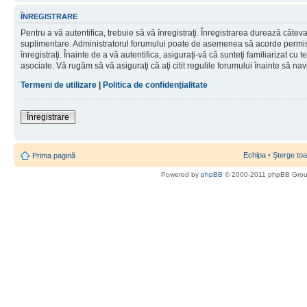
ÎNREGISTRARE
Pentru a vă autentifica, trebuie să vă înregistraţi. Înregistrarea durează câteva 
suplimentare. Administratorul forumului poate de asemenea să acorde permisiu
înregistraţi. Înainte de a vă autentifica, asiguraţi-vă că sunteţi familiarizat cu te
asociate. Vă rugăm să vă asiguraţi că aţi citit regulile forumului înainte să nav
Termeni de utilizare
|
Politica de confidenţialitate
Înregistrare
Echipa
•
Şterge toa
Prima pagină
Powered by
phpBB
© 2000-2011 phpBB Gro