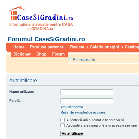
Informatie si inspiratie pentru CASA
si GRADINA ta!
Forumul CaseSiGradini.ro
Home
Produse parteneri
Revista
Galerie imagini
Catalog
Dictionar
Shop
Forum
Prima pagină
Autentificare
Nume utilizator:
Parolă:
Am uitat parola
Retrimite e-mail-ul de activare
Autentifică-mă automat la fiecare vizită
Ascunde starea mea online în această sesiune