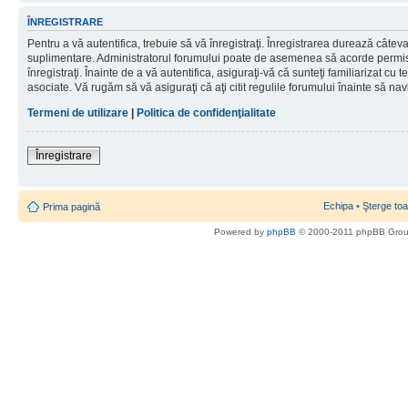
ÎNREGISTRARE
Pentru a vă autentifica, trebuie să vă înregistraţi. Înregistrarea durează câteva 
suplimentare. Administratorul forumului poate de asemenea să acorde permisiu
înregistraţi. Înainte de a vă autentifica, asiguraţi-vă că sunteţi familiarizat cu te
asociate. Vă rugăm să vă asiguraţi că aţi citit regulile forumului înainte să nav
Termeni de utilizare
|
Politica de confidenţialitate
Înregistrare
Echipa
•
Şterge toa
Prima pagină
Powered by
phpBB
© 2000-2011 phpBB Gro