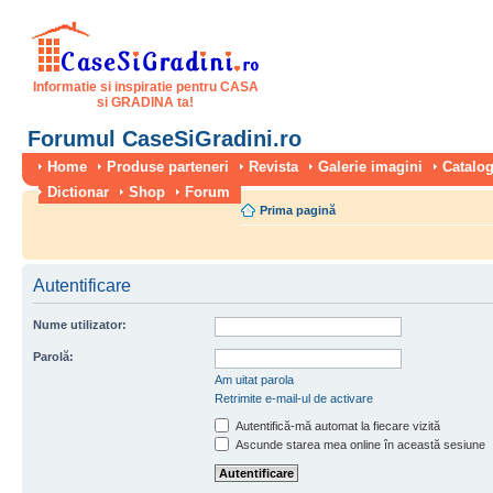
Informatie si inspiratie pentru CASA
si GRADINA ta!
Forumul CaseSiGradini.ro
Home
Produse parteneri
Revista
Galerie imagini
Catalog
Dictionar
Shop
Forum
Prima pagină
Autentificare
Nume utilizator:
Parolă:
Am uitat parola
Retrimite e-mail-ul de activare
Autentifică-mă automat la fiecare vizită
Ascunde starea mea online în această sesiune