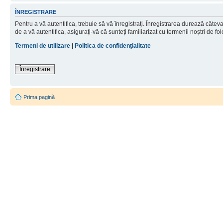
ÎNREGISTRARE
Pentru a vă autentifica, trebuie să vă înregistraţi. Înregistrarea durează câtev
de a vă autentifica, asiguraţi-vă că sunteţi familiarizat cu termenii noştri de fol
Termeni de utilizare
|
Politica de confidenţialitate
Înregistrare
Prima pagină