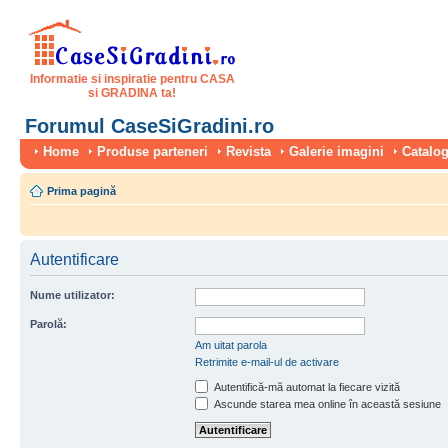
Informatie si inspiratie pentru CASA
si GRADINA ta!
Forumul CaseSiGradini.ro
Home
Produse parteneri
Revista
Galerie imagini
Catalog
Prima pagină
Autentificare
Nume utilizator:
Parolă:
Am uitat parola
Retrimite e-mail-ul de activare
Autentifică-mă automat la fiecare vizită
Ascunde starea mea online în această sesiune