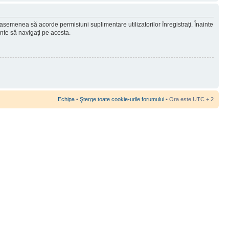
 asemenea să acorde permisiuni suplimentare utilizatorilor înregistraţi. Înainte
ainte să navigaţi pe acesta.
Echipa
•
Şterge toate cookie-urile forumului
• Ora este UTC + 2