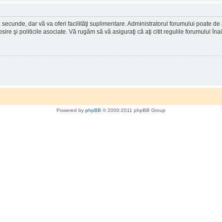
a secunde, dar vă va oferi facilităţi suplimentare. Administratorul forumului poate de
osire şi politicile asociate. Vă rugăm să vă asiguraţi că aţi citit regulile forumului în
Powered by
phpBB
© 2000-2011 phpBB Group