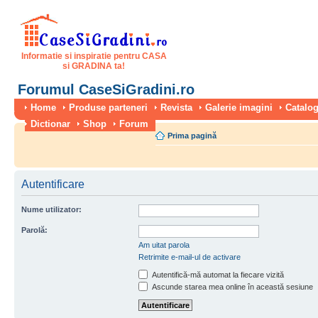
Informatie si inspiratie pentru CASA
si GRADINA ta!
Forumul CaseSiGradini.ro
Home
Produse parteneri
Revista
Galerie imagini
Catalog
Dictionar
Shop
Forum
Prima pagină
Autentificare
Nume utilizator:
Parolă:
Am uitat parola
Retrimite e-mail-ul de activare
Autentifică-mă automat la fiecare vizită
Ascunde starea mea online în această sesiune