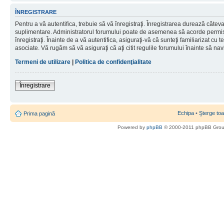
ÎNREGISTRARE
Pentru a vă autentifica, trebuie să vă înregistraţi. Înregistrarea durează câteva 
suplimentare. Administratorul forumului poate de asemenea să acorde permisiu
înregistraţi. Înainte de a vă autentifica, asiguraţi-vă că sunteţi familiarizat cu te
asociate. Vă rugăm să vă asiguraţi că aţi citit regulile forumului înainte să nav
Termeni de utilizare
|
Politica de confidenţialitate
Înregistrare
Echipa
•
Şterge toa
Prima pagină
Powered by
phpBB
© 2000-2011 phpBB Gro