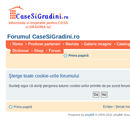
Informatie si inspiratie pentru CASA
si GRADINA ta!
Forumul CaseSiGradini.ro
Home
Produse parteneri
Revista
Galerie imagini
Catalog
Dictionar
Shop
Forum
Prima pagină
Şterge toate cookie-urile forumului
Sunteţi sigur că doriţi ştergerea tuturor cookie-urilor primite de pe acest foru
Echipa
•
Şterge toa
Prima pagină
Powered by
phpBB
© 2000-2011 phpBB Gro